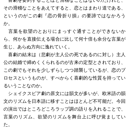
喜劇を要約することほど滑稽なことはないのだけれど、
その滑稽なことをあえてすると、恋とはまわり道である、
というのがこの劇『恋の骨折り損』の要諦ではなかろう
か。
言葉を欲望のとおりにまっすぐ通すことができないか
ら、何かを直接伝える場合に比して何十倍も余分な言葉が
生じ、あらぬ方向に逸れていく。
喜劇の結末は（悲劇が主人公の死であるのに対し）主人
公の結婚で締めくくられるのが古来の定型とされており、
この劇でもそれを少しずらしつつ踏襲しているが、恋のプ
ロセスというものが、すべからく喜劇的な性質を持ってい
るいうことなのか。
シェイクスピア劇の原文には韻文が多いが、欧米語の韻
文のリズムを日本語に移すことはほとんど不可能だ。今回
の演出ではところどころラップ調の語りを入れることで、
言葉のリズム、欲望のリズムを舞台上に呼び覚ましてい
た。