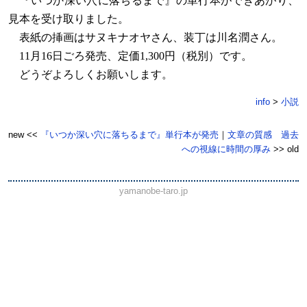
『いつか深い穴に落ちるまで』の単行本ができあがり、
見本を受け取りました。
表紙の挿画はサヌキナオヤさん、装丁は川名潤さん。
11月16日ごろ発売、定価1,300円（税別）です。
どうぞよろしくお願いします。
info
>
小説
new <<
『いつか深い穴に落ちるまで』単行本が発売
｜
文章の質感 過去
への視線に時間の厚み
>> old
yamanobe-taro.jp