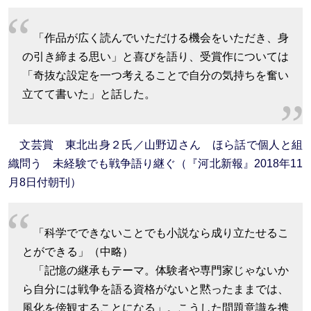
「作品が広く読んでいただける機会をいただき、身
の引き締まる思い」と喜びを語り、受賞作については
「奇抜な設定を一つ考えることで自分の気持ちを奮い
立てて書いた」と話した。
文芸賞 東北出身２氏／山野辺さん ほら話で個人と組
織問う 未経験でも戦争語り継ぐ（『河北新報』2018年11
月8日付朝刊）
「科学でできないことでも小説なら成り立たせるこ
とができる」（中略）
「記憶の継承もテーマ。体験者や専門家じゃないか
ら自分には戦争を語る資格がないと黙ったままでは、
風化を傍観することになる」。こうした問題意識を携