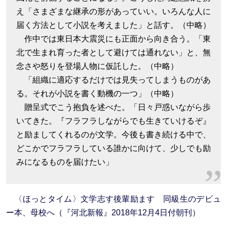
え「さまざまな継承の形があっていい。いろんな人に
届く方法として小説を考えました」と話す。（中略）
作中では東日本大震災にも正面から向き合う。「東
北で生まれ育った者として避けては通れない」と、無
念さや怒りを登場人物に仮託した。（中略）
「組織に適応するだけでは見失ってしまうものがあ
る。それが小説を書く動機の一つ」（中略）
贈呈式でこう抱負を述べた。「日々戸惑いながら歩
いてきた。『フラフラしながらでも生きていけるぞ』
と励ましてくれるのが文学。今後も書き続ける中で、
どこかでフラフラしている誰かに向けて、少しでも励
みになるものを届けたい」
〈ほっとタイム〉文学志す後輩励ます 同級生のデビュ
ー本、母校へ（『河北新報』2018年12月4日付朝刊）