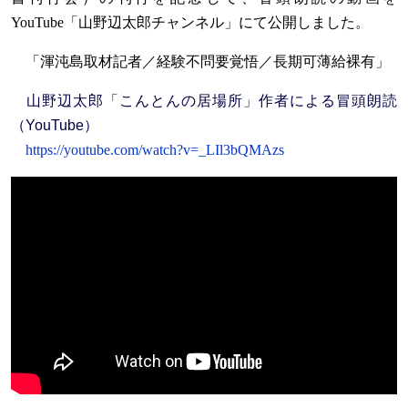
YouTube「山野辺太郎チャンネル」にて公開しました。
「渾沌島取材記者／経験不問要覚悟／長期可薄給裸有」
山野辺太郎「こんとんの居場所」作者による冒頭朗読
（YouTube）
https://youtube.com/watch?v=_LIl3bQMAzs