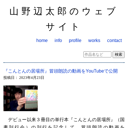
山野辺太郎のウェブ
サイト
home
info
profile
works
contact
『こんとんの居場所』冒頭朗読の動画をYouTubeで公開
投稿日：
2023年4月23日
デビュー以来３冊目の単行本『こんとんの居場所』（国
書刊行会）の刊行を記念して、冒頭朗読の動画を