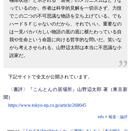
極限状態〉と示される「蒸発」のメカニズムはどうな
っているのか。作者は科学的見解を一切示さず、力技
でこの二つの不可思議な物語を立ち上げている。でも
ハードＳＦじゃないのだから、それでいい。重要なの
は一見バカバカしい物語の底の底に横たわっている自
我や生命という命題に向ける哲学的な問いだ。笑いな
がら考えさせられる。山野辺太郎は本当に不思議な小
説家だ。
下記サイトで全文が公開されています。
〈書評〉『こんとんの居場所』山野辺太郎 著（東京新
聞）
https://www.tokyo-np.co.jp/article/268045
info
>
報道・論評
new <<
『みやざきぽかぽかたんか』に寄稿しました
｜
『本の雑誌』で