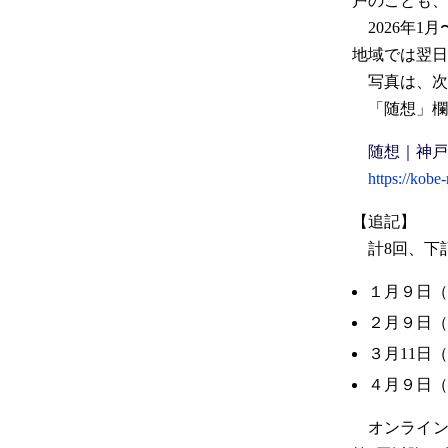
戸のことも、
2026年1
地域では翌日
写真は、次期
「随想」欄は
随想｜神戸
https://kobe
【追記】
計8回、下
１月９日（
２月９日（
３月11日
４月９日（
オンライン版