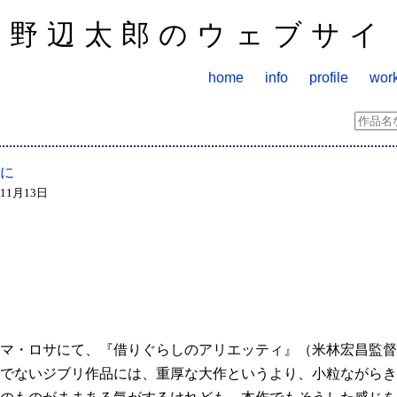
山野辺太郎のウェブサイ
home
info
profile
wor
に
年11月13日
マ・ロサにて、『借りぐらしのアリエッティ』（米林宏昌監督
でないジブリ作品には、重厚な大作というより、小粒ながらき