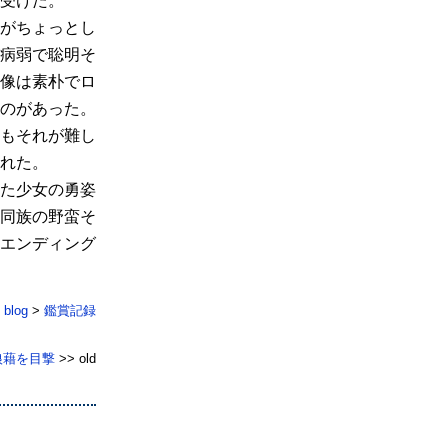
受けた。
がちょっとし
病弱で聡明そ
像は素朴でロ
のがあった。
もそれが難し
れた。
た少女の勇姿
同族の野蛮そ
エンディング
blog
>
鑑賞記録
狼藉を目撃
>> old