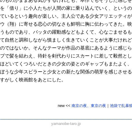
のものがままある気がするけれども、本作でもそうした感じを
を「借り」に小人たちが人間の家に乗り込んでいく、というの
ているという趣向が楽しい。主人公である少女アリエッティが
ウ（翔）に寄せる恋心の切なさも鮮明に胸に伝わってきた。映
うものであり、バッタの躍動感などもよくて、心なごませるも
て自然と調和しながら慎ましく生きていくことが大事だけれど
のではないか。そんなテーマが作品の基底にあるように感じら
プで髪を結わえ、待針を剣代わりにスカートに差して毅然とし
ほどいてくつろいだときの少女の姿とのギャップもまたよく、
ぼうな少年スピラーと少女との新たな関係の萌芽を感じさせる
すがしく映画館をあとにした。
new <<
南京の夜、東京の夜
｜
池袋で乱暴
yamanobe-taro.jp