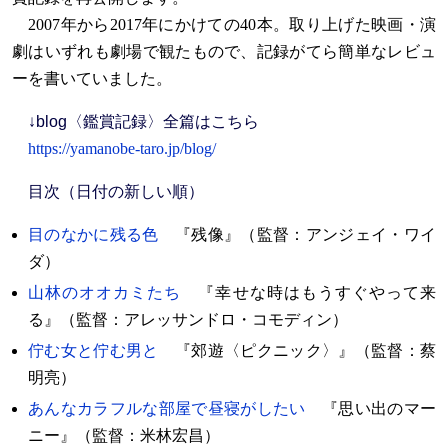
2007年から2017年にかけての40本。取り上げた映画・演
劇はいずれも劇場で観たもので、記録がてら簡単なレビュ
ーを書いていました。
↓blog〈鑑賞記録〉全篇はこちら
https://yamanobe-taro.jp/blog/
目次（日付の新しい順）
目のなかに残る色
『残像』（監督：アンジェイ・ワイ
ダ）
山林のオオカミたち
『幸せな時はもうすぐやって来
る』（監督：アレッサンドロ・コモディン）
佇む女と佇む男と
『郊遊〈ピクニック〉』（監督：蔡
明亮）
あんなカラフルな部屋で昼寝がしたい
『思い出のマー
ニー』（監督：米林宏昌）