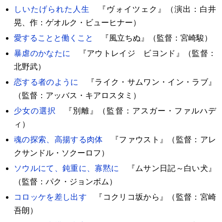
しいたげられた人生
『ヴォイツェク』（演出：白井
晃、作：ゲオルク・ビューヒナー）
愛することと働くこと
『風立ちぬ』（監督：宮崎駿）
暴虐のかなたに
『アウトレイジ ビヨンド』（監督：
北野武）
恋する者のように
『ライク・サムワン・イン・ラブ』
（監督：アッバス・キアロスタミ）
少女の選択
『別離』（監督：アスガー・ファルハデ
ィ）
魂の探索、高揚する肉体
『ファウスト』（監督：アレ
クサンドル・ソクーロフ）
ソウルにて、鈍重に、寡黙に
『ムサン日記～白い犬』
（監督：パク・ジョンボム）
コロッケを差し出す
『コクリコ坂から』（監督：宮崎
吾朗）