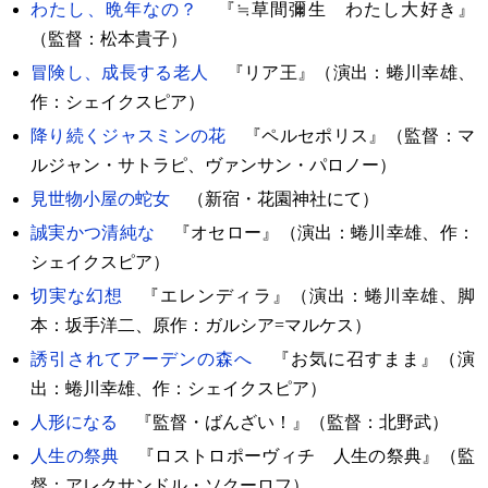
わたし、晩年なの？
『≒草間彌生 わたし大好き』
（監督：松本貴子）
冒険し、成長する老人
『リア王』（演出：蜷川幸雄、
作：シェイクスピア）
降り続くジャスミンの花
『ペルセポリス』（監督：マ
ルジャン・サトラピ、ヴァンサン・パロノー）
見世物小屋の蛇女
（新宿・花園神社にて）
誠実かつ清純な
『オセロー』（演出：蜷川幸雄、作：
シェイクスピア）
切実な幻想
『エレンディラ』（演出：蜷川幸雄、脚
本：坂手洋二、原作：ガルシア=マルケス）
誘引されてアーデンの森へ
『お気に召すまま』（演
出：蜷川幸雄、作：シェイクスピア）
人形になる
『監督・ばんざい！』（監督：北野武）
人生の祭典
『ロストロポーヴィチ 人生の祭典』（監
督：アレクサンドル・ソクーロフ）