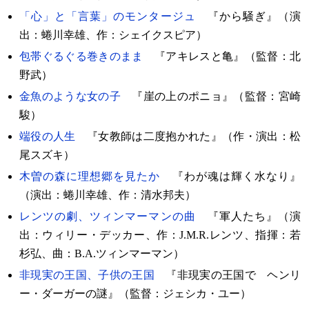
「心」と「言葉」のモンタージュ
『から騒ぎ』（演
出：蜷川幸雄、作：シェイクスピア）
包帯ぐるぐる巻きのまま
『アキレスと亀』（監督：北
野武）
金魚のような女の子
『崖の上のポニョ』（監督：宮崎
駿）
端役の人生
『女教師は二度抱かれた』（作・演出：松
尾スズキ）
木曽の森に理想郷を見たか
『わが魂は輝く水なり』
（演出：蜷川幸雄、作：清水邦夫）
レンツの劇、ツィンマーマンの曲
『軍人たち』（演
出：ウィリー・デッカー、作：J.M.R.レンツ、指揮：若
杉弘、曲：B.A.ツィンマーマン）
非現実の王国、子供の王国
『非現実の王国で ヘンリ
ー・ダーガーの謎』（監督：ジェシカ・ユー）