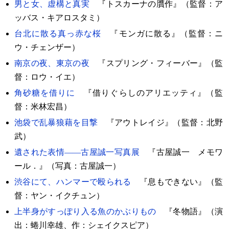
男と女、虚構と真実
『トスカーナの贋作』（監督：ア
ッバス・キアロスタミ）
台北に散る真っ赤な桜
『モンガに散る』（監督：ニ
ウ・チェンザー）
南京の夜、東京の夜
『スプリング・フィーバー』（監
督：ロウ・イエ）
角砂糖を借りに
『借りぐらしのアリエッティ』（監
督：米林宏昌）
池袋で乱暴狼藉を目撃
『アウトレイジ』（監督：北野
武）
遺された表情――古屋誠一写真展
『古屋誠一 メモワ
ール．』（写真：古屋誠一）
渋谷にて、ハンマーで殴られる
『息もできない』（監
督：ヤン・イクチュン）
上半身がすっぽり入る魚のかぶりもの
『冬物語』（演
出：蜷川幸雄、作：シェイクスピア）