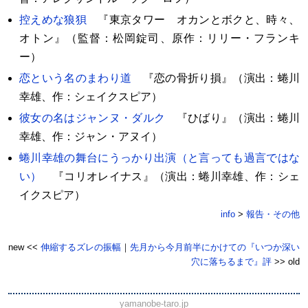
控えめな狼狽
『東京タワー オカンとボクと、時々、
オトン』（監督：松岡錠司、原作：リリー・フランキ
ー）
恋という名のまわり道
『恋の骨折り損』（演出：蜷川
幸雄、作：シェイクスピア）
彼女の名はジャンヌ・ダルク
『ひばり』（演出：蜷川
幸雄、作：ジャン・アヌイ）
蜷川幸雄の舞台にうっかり出演（と言っても過言ではな
い）
『コリオレイナス』（演出：蜷川幸雄、作：シェ
イクスピア）
info
>
報告・その他
new <<
伸縮するズレの振幅
｜
先月から今月前半にかけての『いつか深い
穴に落ちるまで』評
>> old
yamanobe-taro.jp